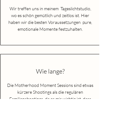
Wir treffen uns in meinem Tageslichtstudio,
wo es schön gemütlich und zeitlos ist. Hier
haben wir die besten Voraussetzungen pure,
emotionale Momente festzuhalten.
Wie lange?
Die Motherhood Moment Sessions sind etwas
kürzere Shootings als die regulären
Familienshootings, da es mir wichtig ist, dass
Du nicht schon wieder so viel planen musst,
wann es Dir zeitlich reinpasst. Ebenfalls wird
es für Dein Kind dann auch nicht so schnell
langweilig.